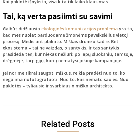
Kai paklotė išnyksta, visa kita tik laiko klausimas.
Tai, ką verta pasiimti su savimi
Galbūt didžiausia
ekologinės komunikacijos problema
yra ta,
kad mes nuolat parduodame žmonėms paveikslėlius vietoj
procesų. Medis ant plakato. Miškas drone’o kadre. Bet
ekosistema – tai ne vaizdas, o santykis. Ir tas santykis
prasideda ten, kur niekas nežiūri: po lapų sluoksniu, tamsoje,
drėgmėje, tarp gijų, kurių nematysi jokioje kampanijoje.
Jei norime tikrai saugoti miškus, reikia pradėti nuo to, ko
negalima nufotografuoti. Nuo to, kas nemato saulės. Nuo
paklotės – tyliausio ir svarbiausio miško architekto.
Related Posts