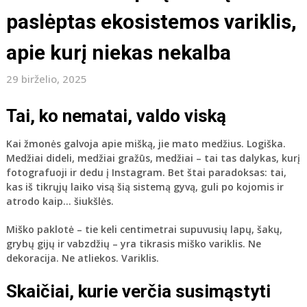
paslėptas ekosistemos variklis,
apie kurį niekas nekalba
29 birželio, 2025
Tai, ko nematai, valdo viską
Kai žmonės galvoja apie mišką, jie mato medžius. Logiška.
Medžiai dideli, medžiai gražūs, medžiai – tai tas dalykas, kurį
fotografuoji ir dedu į Instagram. Bet štai paradoksas: tai,
kas iš tikrųjų laiko visą šią sistemą gyvą, guli po kojomis ir
atrodo kaip… šiukšlės.
Miško paklotė – tie keli centimetrai supuvusių lapų, šakų,
grybų gijų ir vabzdžių – yra tikrasis miško variklis. Ne
dekoracija. Ne atliekos. Variklis.
Skaičiai, kurie verčia susimąstyti