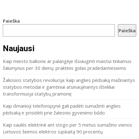
Paieška
Paieška
Naujausi
Kaip miesto balkone ar palangėje išsiauginti maistui tinkamus
žalumynus per 30 dienų: praktinis gidas pradedantiesiems
Žaliosios statybos revoliucija: kaip anglies pėdsaką mažinantys
statybos metodai ir gamtiniai atsinaujinantys ištekliai
transformuoja statybų pramonę
Kaip išmanioji telefonspynė gali padėti sumažinti anglies
pėdsaką ir prisidėti prie žalesnio gyvenimo būdo
Kaip saulės elektrinė ant stogo per 5 metus sumažino vienos
Lietuvos šeimos elektros sąskaitą 90 procentų