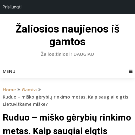
Prisijungti
Skip
to
Žaliosios naujienos iš
content
gamtos
Žalios žinios ir DAUGIAU
MENU
Home
Gamta
Ruduo – miško gėrybių rinkimo metas. Kaip saugiai elgtis
Lietuviškame miške?
Ruduo – miško gėrybių rinkimo
metas. Kaip saugiai elgtis