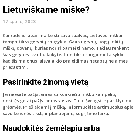
Lietuviškame miške?
17 spalio, 2023
Kai rudens lapai ima keisti savo spalvas, Lietuvos miškai
tampa tikra gėrybių saugykla. Gausu grybų, uogų ir kitų
miškų dovanų, kurias norisi parnešti namo. Tačiau renkant
šias gėrybes, svarbu laikytis tam tikrų saugumo taisyklių,
kad šis malonus laisvalaikio praleidimas netaptų nelaimės
priežastimi.
Pasirinkite žinomą vietą
Jei neesate pažįstamas su konkrečiu miško kampeliu,
rinkitės gerai pažįstamas vietas. Taip išvengsite pasiklydimo
grėsmės. Prieš eidami į mišką, informuokite artimuosius apie
savo kelionės tikslą ir planuojamą sugrįžimo laiką.
Naudokitės
žemėlapiu arba