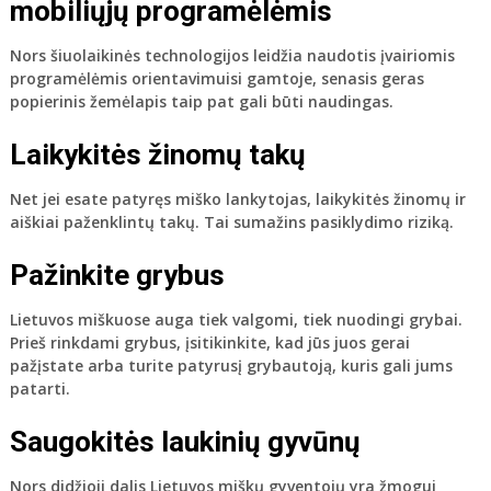
mobiliųjų programėlėmis
Nors šiuolaikinės technologijos leidžia naudotis įvairiomis
programėlėmis orientavimuisi gamtoje, senasis geras
popierinis žemėlapis taip pat gali būti naudingas.
Laikykitės žinomų takų
Net jei esate patyręs miško lankytojas, laikykitės žinomų ir
aiškiai paženklintų takų. Tai sumažins pasiklydimo riziką.
Pažinkite grybus
Lietuvos miškuose auga tiek valgomi, tiek nuodingi grybai.
Prieš rinkdami grybus, įsitikinkite, kad jūs juos gerai
pažįstate arba turite patyrusį grybautoją, kuris gali jums
patarti.
Saugokitės laukinių gyvūnų
Nors didžioji dalis Lietuvos miškų gyventojų yra žmogui