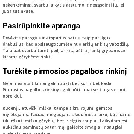
nekenksmingi, svarbu laikytis atstumo ir negąsdinti jų, jei
juos sutinkate.
Pasirūpinkite apranga
Dėvėkite patogius ir atsparius batus, taip pat ilgus
drabužius, kad apsisaugotumėte nuo erkių ar kitų vabzdžių.
Taip pat svarbu turėti peilį ar kitą aštrų įrankį grybams ar
kitoms gėrybėms rinkti.
Turėkite pirmosios pagalbos rinkinį
Nelaimės atsitikimai gali nutikti bet kur ir bet kada.
Pirmosios pagalbos rinkinys gali būti labai vertingas esant
poreikiui.
Rudenį Lietuviški miškai tampa tikru rojumi gamtos
mylėtojams. Tačiau, mėgaujantis šiuo metų laiku, būtina ne
tik ieškoti miško gėrybių, bet ir elgtis saugiai. Laikydamiesi
aukščiau paminėtų patarimų, galėsite smagiai ir saugiai
praleisti laiką gamtoje.