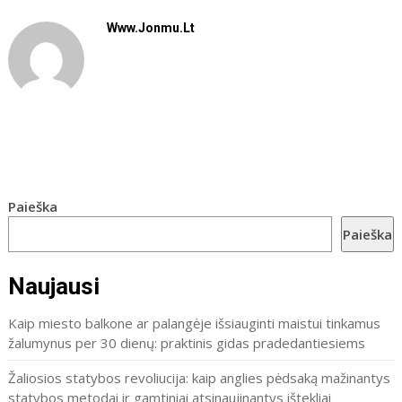
Www.jonmu.lt
Paieška
Paieška
Naujausi
Kaip miesto balkone ar palangėje išsiauginti maistui tinkamus
žalumynus per 30 dienų: praktinis gidas pradedantiesiems
Žaliosios statybos revoliucija: kaip anglies pėdsaką mažinantys
statybos metodai ir gamtiniai atsinaujinantys ištekliai