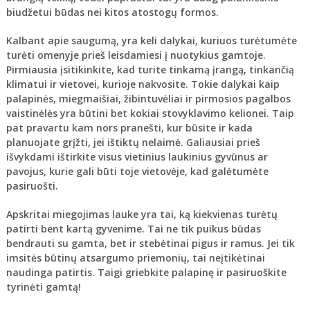
biudžetui būdas nei kitos atostogų formos.
Kalbant apie saugumą, yra keli dalykai, kuriuos turėtumėte
turėti omenyje prieš leisdamiesi į nuotykius gamtoje.
Pirmiausia įsitikinkite, kad turite tinkamą įrangą, tinkančią
klimatui ir vietovei, kurioje nakvosite. Tokie dalykai kaip
palapinės, miegmaišiai, žibintuvėliai ir pirmosios pagalbos
vaistinėlės yra būtini bet kokiai stovyklavimo kelionei. Taip
pat pravartu kam nors pranešti, kur būsite ir kada
planuojate grįžti, jei ištiktų nelaimė. Galiausiai prieš
išvykdami ištirkite visus vietinius laukinius gyvūnus ar
pavojus, kurie gali būti toje vietovėje, kad galėtumėte
pasiruošti.
Apskritai miegojimas lauke yra tai, ką kiekvienas turėtų
patirti bent kartą gyvenime. Tai ne tik puikus būdas
bendrauti su gamta, bet ir stebėtinai pigus ir ramus. Jei tik
imsitės būtinų atsargumo priemonių, tai neįtikėtinai
naudinga patirtis. Taigi griebkite palapinę ir pasiruoškite
tyrinėti gamtą!