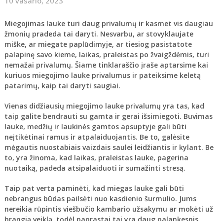
10 vasario, 2023
Miegojimas lauke turi daug privalumų ir kasmet vis daugiau
žmonių pradeda tai daryti. Nesvarbu, ar stovyklaujate
miške, ar miegate paplūdimyje, ar tiesiog pasistatote
palapinę savo kieme, laikas, praleistas po žvaigždėmis, turi
nemažai privalumų. Šiame tinklaraščio įraše aptarsime kai
kuriuos miegojimo lauke privalumus ir pateiksime keletą
patarimų, kaip tai daryti saugiai.
Vienas didžiausių miegojimo lauke privalumų yra tas, kad
taip galite bendrauti su gamta ir gerai išsimiegoti. Buvimas
lauke, medžių ir laukinės gamtos apsuptyje gali būti
neįtikėtinai ramus ir atpalaiduojantis. Be to, galėsite
mėgautis nuostabiais vaizdais saulei leidžiantis ir kylant. Be
to, yra žinoma, kad laikas, praleistas lauke, pagerina
nuotaiką, padeda atsipalaiduoti ir sumažinti stresą.
Taip pat verta paminėti, kad miegas lauke gali būti
nebrangus būdas pailsėti nuo kasdienio šurmulio. Jums
nereikia rūpintis viešbučio kambario užsakymu ar mokėti už
brangią veiklą, todėl paprastai tai yra daug palankesnis