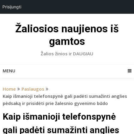
Prisijungti
Skip
to
Žaliosios naujienos iš
content
gamtos
Žalios žinios ir DAUGIAU
MENU
Home
Paslaugos
Kaip išmanioji telefonspynė gali padėti sumažinti anglies
pėdsaką ir prisidėti prie žalesnio gyvenimo būdo
Kaip išmanioji telefonspynė
gali padėti sumažinti anglies