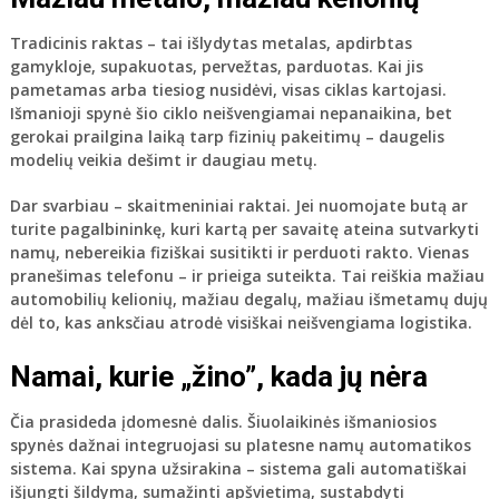
Tradicinis raktas – tai išlydytas metalas, apdirbtas
gamykloje, supakuotas, pervežtas, parduotas. Kai jis
pametamas arba tiesiog nusidėvi, visas ciklas kartojasi.
Išmanioji spynė šio ciklo neišvengiamai nepanaikina, bet
gerokai prailgina laiką tarp fizinių pakeitimų – daugelis
modelių veikia dešimt ir daugiau metų.
Dar svarbiau – skaitmeniniai raktai. Jei nuomojate butą ar
turite pagalbininkę, kuri kartą per savaitę ateina sutvarkyti
namų, nebereikia fiziškai susitikti ir perduoti rakto. Vienas
pranešimas telefonu – ir prieiga suteikta. Tai reiškia mažiau
automobilių kelionių, mažiau degalų, mažiau išmetamų dujų
dėl to, kas anksčiau atrodė visiškai neišvengiama logistika.
Namai, kurie „žino”, kada jų nėra
Čia prasideda įdomesnė dalis. Šiuolaikinės išmaniosios
spynės dažnai integruojasi su platesne namų automatikos
sistema. Kai spyna užsirakina – sistema gali automatiškai
išjungti šildymą, sumažinti apšvietimą, sustabdyti