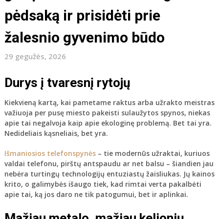
pėdsaką ir prisidėti prie
žalesnio gyvenimo būdo
29 gegužės, 2026
Durys į tvaresnį rytojų
Kiekvieną kartą, kai pametame raktus arba užrakto meistras
važiuoja per pusę miesto pakeisti sulaužytos spynos, niekas
apie tai negalvoja kaip apie ekologinę problemą. Bet tai yra.
Nedideliais kąsneliais, bet yra.
Išmaniosios telefonspynės
– tie modernūs užraktai, kuriuos
valdai telefonu, pirštų antspaudu ar net balsu – šiandien jau
nebėra turtingų technologijų entuziastų žaisliukas. Jų kainos
krito, o galimybės išaugo tiek, kad rimtai verta pakalbėti
apie tai, ką jos daro ne tik patogumui, bet ir aplinkai.
Mažiau metalo, mažiau kelionių