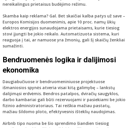
nereikalingus prietaisus budėjimo režimu.
Skamba kaip reklama? Gal. Bet skaičiai kalba patys už save –
Europos Komisijos duomenimis, apie 10 proc. namų ūkių
elektros energijos sunaudojama prietaisams, kurie tiesiog
stovi įjungti be jokio reikalo. Automatizuota sistema, kuri
reaguoja į tai, ar namuose yra žmonių, gali šį skaičių ženkliai
sumažinti.
Bendruomenės logika ir dalijimosi
ekonomika
Daugiabučiuose ir bendruomeniniuose projektuose
išmaniosios spynės atveria visai kitą galimybę – lankstų
dalijimąsi erdvėmis. Bendros patalpos, dviračių saugyklos,
darbo kambariai gali būti rezervuojami ir pasiekiami be jokio
fizinio administratoriaus. Tai reiškia mažiau pastatų,
mažiau šildomo ploto, efektyvesnis išteklių naudojimas.
Airbnb tipo nuoma be šio sprendimo šiandien tiesiog