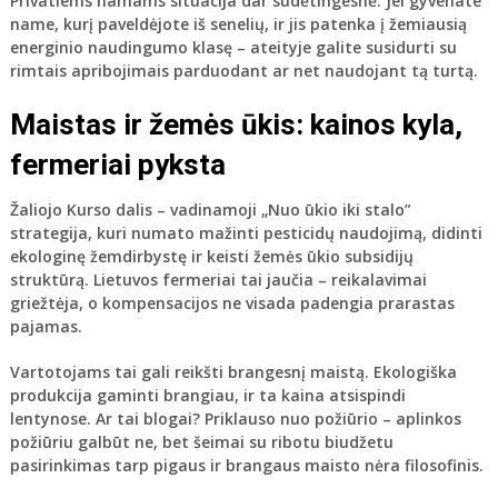
Privatiems namams situacija dar sudėtingesnė. Jei gyvenate
name, kurį paveldėjote iš senelių, ir jis patenka į žemiausią
energinio naudingumo klasę – ateityje galite susidurti su
rimtais apribojimais parduodant ar net naudojant tą turtą.
Maistas ir žemės ūkis: kainos kyla,
fermeriai pyksta
Žaliojo Kurso dalis – vadinamoji „Nuo ūkio iki stalo”
strategija, kuri numato mažinti pesticidų naudojimą, didinti
ekologinę žemdirbystę ir keisti žemės ūkio subsidijų
struktūrą. Lietuvos fermeriai tai jaučia – reikalavimai
griežtėja, o kompensacijos ne visada padengia prarastas
pajamas.
Vartotojams tai gali reikšti brangesnį maistą. Ekologiška
produkcija gaminti brangiau, ir ta kaina atsispindi
lentynose. Ar tai blogai? Priklauso nuo požiūrio – aplinkos
požiūriu galbūt ne, bet šeimai su ribotu biudžetu
pasirinkimas tarp pigaus ir brangaus maisto nėra filosofinis.