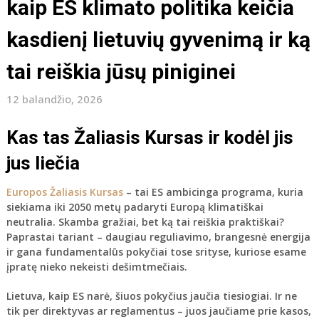
kaip ES klimato politika keičia
kasdienį lietuvių gyvenimą ir ką
tai reiškia jūsų piniginei
12 balandžio, 2026
Kas tas Žaliasis Kursas ir kodėl jis
jus liečia
Europos Žaliasis Kursas
– tai ES ambicinga programa, kuria
siekiama iki 2050 metų padaryti Europą klimatiškai
neutralia. Skamba gražiai, bet ką tai reiškia praktiškai?
Paprastai tariant – daugiau reguliavimo, brangesnė energija
ir gana fundamentalūs pokyčiai tose srityse, kuriose esame
įpratę nieko nekeisti dešimtmečiais.
Lietuva, kaip ES narė, šiuos pokyčius jaučia tiesiogiai. Ir ne
tik per direktyvas ar reglamentus – juos jaučiame prie kasos,