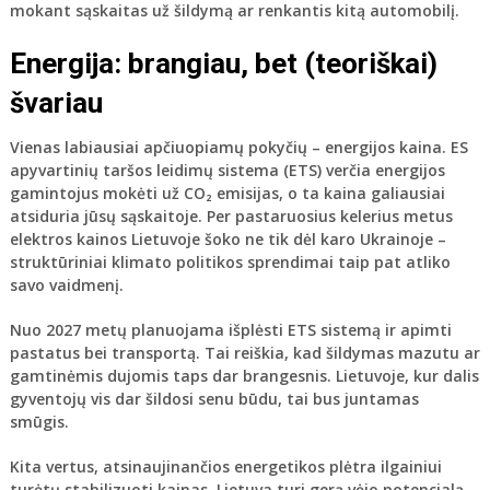
mokant sąskaitas už šildymą ar renkantis kitą automobilį.
Energija: brangiau, bet (teoriškai)
švariau
Vienas labiausiai apčiuopiamų pokyčių – energijos kaina. ES
apyvartinių taršos leidimų sistema (ETS) verčia energijos
gamintojus mokėti už CO₂ emisijas, o ta kaina galiausiai
atsiduria jūsų sąskaitoje. Per pastaruosius kelerius metus
elektros kainos Lietuvoje šoko ne tik dėl karo Ukrainoje –
struktūriniai klimato politikos sprendimai taip pat atliko
savo vaidmenį.
Nuo 2027 metų planuojama išplėsti ETS sistemą ir apimti
pastatus bei transportą. Tai reiškia, kad šildymas mazutu ar
gamtinėmis dujomis taps dar brangesnis. Lietuvoje, kur dalis
gyventojų vis dar šildosi senu būdu, tai bus juntamas
smūgis.
Kita vertus, atsinaujinančios energetikos plėtra ilgainiui
turėtų stabilizuoti kainas. Lietuva turi gerą vėjo potencialą,