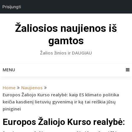
Prisijungti
Skip
to
Žaliosios naujienos iš
content
gamtos
Žalios žinios ir DAUGIAU
MENU
Home
Naujienos
Europos Žaliojo Kurso realybė: kaip ES klimato politika
keičia kasdienį lietuvių gyvenimą ir ką tai reiškia jūsų
piniginei
Europos Žaliojo Kurso realybė: