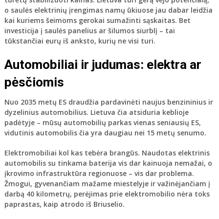
o saulės elektrinių įrengimas namų ūkiuose jau dabar leidžia
kai kuriems šeimoms gerokai sumažinti sąskaitas. Bet
investicija į saulės panelius ar šilumos siurblį – tai
tūkstančiai eurų iš anksto, kurių ne visi turi.
Automobiliai ir judumas: elektra ar
pėsčiomis
Nuo 2035 metų ES draudžia pardavinėti naujus benzininius ir
dyzelinius automobilius. Lietuva čia atsiduria keblioje
padėtyje – mūsų automobilių parkas vienas seniausių ES,
vidutinis automobilis čia yra daugiau nei 15 metų senumo.
Elektromobiliai kol kas tebėra brangūs. Naudotas elektrinis
automobilis su tinkama baterija vis dar kainuoja nemažai, o
įkrovimo infrastruktūra regionuose – vis dar problema.
Žmogui, gyvenančiam mažame miestelyje ir važinėjančiam į
darbą 40 kilometrų, perėjimas prie elektromobilio nėra toks
paprastas, kaip atrodo iš Briuselio.