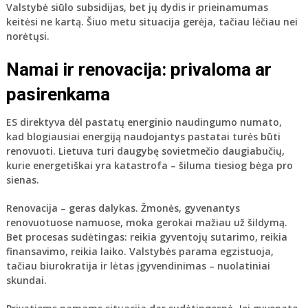
Valstybė siūlo subsidijas, bet jų dydis ir prieinamumas
keitėsi ne kartą. Šiuo metu situacija gerėja, tačiau lėčiau nei
norėtųsi.
Namai ir renovacija: privaloma ar
pasirenkama
ES direktyva dėl pastatų energinio naudingumo numato,
kad blogiausiai energiją naudojantys pastatai turės būti
renovuoti. Lietuva turi daugybę sovietmečio daugiabučių,
kurie energetiškai yra katastrofa – šiluma tiesiog bėga pro
sienas.
Renovacija – geras dalykas. Žmonės, gyvenantys
renovuotuose namuose, moka gerokai mažiau už šildymą.
Bet procesas sudėtingas: reikia gyventojų sutarimo, reikia
finansavimo, reikia laiko. Valstybės parama egzistuoja,
tačiau biurokratija ir lėtas įgyvendinimas – nuolatiniai
skundai.