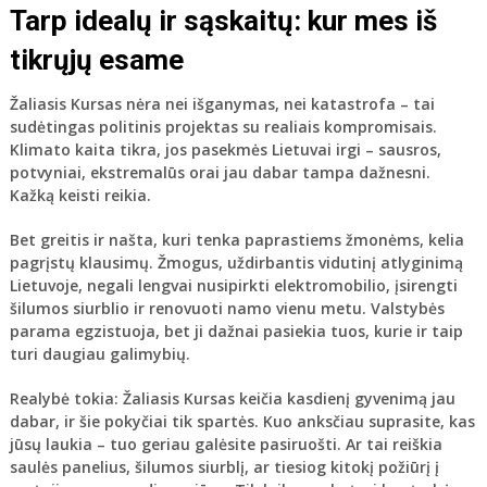
Tarp idealų ir sąskaitų: kur mes iš
tikrųjų esame
Žaliasis Kursas nėra nei išganymas, nei katastrofa – tai
sudėtingas politinis projektas su realiais kompromisais.
Klimato kaita tikra, jos pasekmės Lietuvai irgi – sausros,
potvyniai, ekstremalūs orai jau dabar tampa dažnesni.
Kažką keisti reikia.
Bet greitis ir našta, kuri tenka paprastiems žmonėms, kelia
pagrįstų klausimų. Žmogus, uždirbantis vidutinį atlyginimą
Lietuvoje, negali lengvai nusipirkti elektromobilio, įsirengti
šilumos siurblio ir renovuoti namo vienu metu. Valstybės
parama egzistuoja, bet ji dažnai pasiekia tuos, kurie ir taip
turi daugiau galimybių.
Realybė tokia: Žaliasis Kursas keičia kasdienį gyvenimą jau
dabar, ir šie pokyčiai tik spartės. Kuo anksčiau suprasite, kas
jūsų laukia – tuo geriau galėsite pasiruošti. Ar tai reiškia
saulės panelius, šilumos siurblį, ar tiesiog kitokį požiūrį į