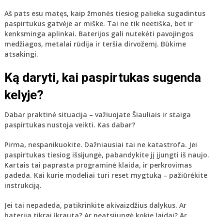
Aš pats esu matęs, kaip žmonės tiesiog palieka sugadintus
paspirtukus gatvėje ar miške. Tai ne tik neetiška, bet ir
kenksminga aplinkai. Baterijos gali nutekėti pavojingos
medžiagos, metalai rūdija ir teršia dirvožemį. Būkime
atsakingi.
Ką daryti, kai paspirtukas sugenda
kelyje?
Dabar praktinė situacija – važiuojate Šiauliais ir staiga
paspirtukas nustoja veikti. Kas dabar?
Pirma,
nespanikuokite
. Dažniausiai tai ne katastrofa. Jei
paspirtukas tiesiog išsijungė, pabandykite jį įjungti iš naujo.
Kartais tai paprasta programinė klaida, ir perkrovimas
padeda. Kai kurie modeliai turi reset mygtuką – pažiūrėkite
instrukciją.
Jei tai nepadeda,
patikrinkite akivaizdžius dalykus
. Ar
baterija tikrai įkrauta? Ar neatsijungė kokie laidai? Ar