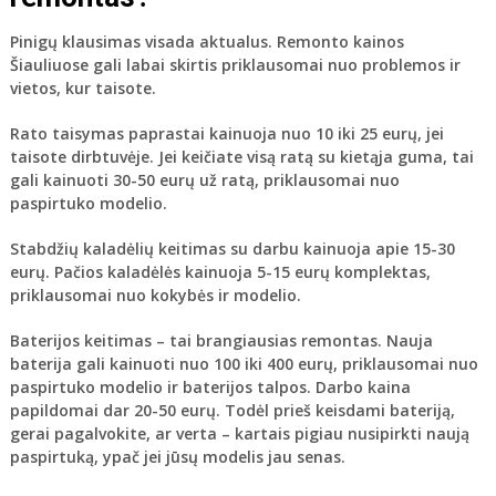
Pinigų klausimas visada aktualus. Remonto kainos
Šiauliuose gali labai skirtis priklausomai nuo problemos ir
vietos, kur taisote.
Rato taisymas
paprastai kainuoja nuo 10 iki 25 eurų, jei
taisote dirbtuvėje. Jei keičiate visą ratą su kietąja guma, tai
gali kainuoti 30-50 eurų už ratą, priklausomai nuo
paspirtuko modelio.
Stabdžių kaladėlių keitimas
su darbu kainuoja apie 15-30
eurų. Pačios kaladėlės kainuoja 5-15 eurų komplektas,
priklausomai nuo kokybės ir modelio.
Baterijos keitimas
– tai brangiausias remontas. Nauja
baterija gali kainuoti nuo 100 iki 400 eurų, priklausomai nuo
paspirtuko modelio ir baterijos talpos. Darbo kaina
papildomai dar 20-50 eurų. Todėl prieš keisdami bateriją,
gerai pagalvokite, ar verta – kartais pigiau nusipirkti naują
paspirtuką, ypač jei jūsų modelis jau senas.