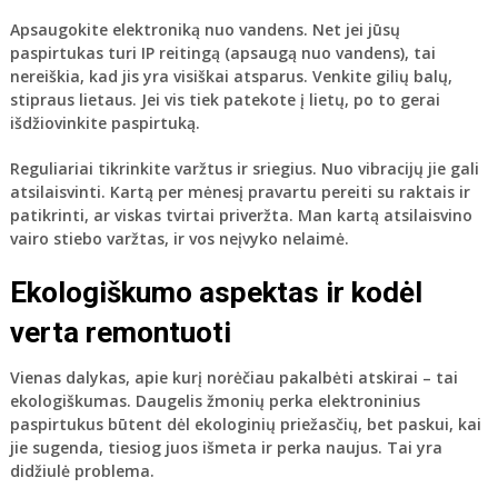
Apsaugokite elektroniką nuo vandens
. Net jei jūsų
paspirtukas turi IP reitingą (apsaugą nuo vandens), tai
nereiškia, kad jis yra visiškai atsparus. Venkite gilių balų,
stipraus lietaus. Jei vis tiek patekote į lietų, po to gerai
išdžiovinkite paspirtuką.
Reguliariai tikrinkite varžtus ir sriegius
. Nuo vibracijų jie gali
atsilaisvinti. Kartą per mėnesį pravartu pereiti su raktais ir
patikrinti, ar viskas tvirtai priveržta. Man kartą atsilaisvino
vairo stiebo varžtas, ir vos neįvyko nelaimė.
Ekologiškumo aspektas ir kodėl
verta remontuoti
Vienas dalykas, apie kurį norėčiau pakalbėti atskirai – tai
ekologiškumas. Daugelis žmonių perka elektroninius
paspirtukus būtent dėl ekologinių priežasčių, bet paskui, kai
jie sugenda, tiesiog juos išmeta ir perka naujus. Tai yra
didžiulė problema.