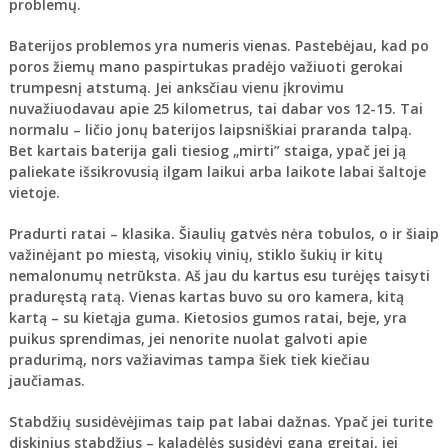
problemų.
Baterijos problemos
yra numeris vienas. Pastebėjau, kad po
poros žiemų mano paspirtukas pradėjo važiuoti gerokai
trumpesnį atstumą. Jei anksčiau vienu įkrovimu
nuvažiuodavau apie 25 kilometrus, tai dabar vos 12-15. Tai
normalu – ličio jonų baterijos laipsniškiai praranda talpą.
Bet kartais baterija gali tiesiog „mirti” staiga, ypač jei ją
paliekate išsikrovusią ilgam laikui arba laikote labai šaltoje
vietoje.
Pradurti ratai
– klasika. Šiaulių gatvės nėra tobulos, o ir šiaip
važinėjant po miestą, visokių vinių, stiklo šukių ir kitų
nemalonumų netrūksta. Aš jau du kartus esu turėjęs taisyti
praduręstą ratą. Vienas kartas buvo su oro kamera, kitą
kartą – su kietąja guma. Kietosios gumos ratai, beje, yra
puikus sprendimas, jei nenorite nuolat galvoti apie
pradurimą, nors važiavimas tampa šiek tiek kiečiau
jaučiamas.
Stabdžių susidėvėjimas
taip pat labai dažnas. Ypač jei turite
diskinius stabdžius – kaladėlės susidėvi gana greitai, jei