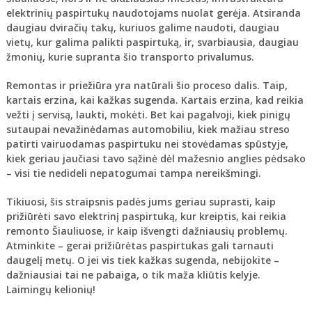
elektrinių paspirtukų naudotojams nuolat gerėja. Atsiranda
daugiau dviračių takų, kuriuos galime naudoti, daugiau
vietų, kur galima palikti paspirtuką, ir, svarbiausia, daugiau
žmonių, kurie supranta šio transporto privalumus.
Remontas ir priežiūra yra natūrali šio proceso dalis. Taip,
kartais erzina, kai kažkas sugenda. Kartais erzina, kad reikia
vežti į servisą, laukti, mokėti. Bet kai pagalvoji, kiek pinigų
sutaupai nevažinėdamas automobiliu, kiek mažiau streso
patirti vairuodamas paspirtuku nei stovėdamas spūstyje,
kiek geriau jaučiasi tavo sąžinė dėl mažesnio anglies pėdsako
– visi tie nedideli nepatogumai tampa nereikšmingi.
Tikiuosi, šis straipsnis padės jums geriau suprasti, kaip
prižiūrėti savo elektrinį paspirtuką, kur kreiptis, kai reikia
remonto Šiauliuose, ir kaip išvengti dažniausių problemų.
Atminkite – gerai prižiūrėtas paspirtukas gali tarnauti
daugelį metų. O jei vis tiek kažkas sugenda, nebijokite –
dažniausiai tai ne pabaiga, o tik maža kliūtis kelyje.
Laimingų kelionių!