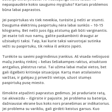
nepaspaudėte kokio saugumo mygtuko? Kartais problemos
būna labai paprastos.
Jei paspirtukas vis tiek neveikia,
turėsite jį nešti ar stumti
.
Dauguma elektrinių paspirtukų nėra labai sunkūs – 10-15
kilogramų. Bet nešti juos ilgą atstumą gali būti varginantis.
Jei esate toli nuo namų, galite paskambinti draugui ar
užsisakyti taksi. Taip, kai kurie taksi vairuotojai sutinka
vežti su paspirtuku, tik reikia iš anksto įspėti.
Turėkite su savimi pagrindinius įrankius
. Aš visada nešiojuosi
mažą įrankių rinkinį – kelias šešiakampes raktus, atsuktuvo
antgalius, pleistrus ratui. Tai užima labai mažai vietos, bet
gali išgelbėti kritinėje situacijoje. Kartą man atsilaisvino
varžtas, ir galėjau jį priveržti vietoje, užuot stumęs
paspirtuką pusę miesto.
Išmokite atpažinti paprastus gedimus
. Jei praduriate ratą,
tai akivaizdu – išgirsite ir pajusite. Jei problema su baterija,
dažniausiai ekrane bus koks nors pranešimas ar indikatorius.
Jei problema su varikliu, gali girdėti keistus garsus. Kuo