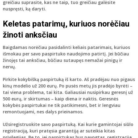
greičiau suprasite, kas ne taip, tuo greičiau galėsite
nuspręsti, ką daryti.
Keletas patarimų, kuriuos norėčiau
žinoti anksčiau
Baigdamas norėčiau pasidalinti keliais patarimais, kuriuos
išmokau per savo paspirtuko naudojimo patirtį. Jei būčiau
žinojęs tai anksčiau, būčiau sutaupęs nemažai pinigų ir
nervų.
Pirkite kokybišką paspirtuką iš karto
. Aš pradėjau nuo pigaus
kinų modelio už 200 eurų. Po pusės metų jis pradėjo byrėti –
tai viena problema, tai kita. Galiausiai nusipirkau geresnį už
500 eurų, ir skirtumas – kaip diena ir naktis. Geresnės
kokybės paspirtukai ne tik patikimesni, bet ir lengviau
remontuojami, nes dalys prieinamos.
Užsiregistruokite savo paspirtuką
. Kai kurie gamintojai siūlo
registraciją, kuri pratęsia garantiją ar suteikia kitas
privilegijas. Be to, jei paspirtukas bus pavogtas, registracija