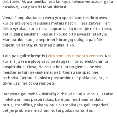
dirbtuvės. Aš asmeniškai esu lankęsis keliose vietose, ir galiu
pasakyti, kad patirtis labai skiriasi.
Viena iš populiariausių vietų yra specializuotos dirbtuvės,
kurios atsivėrė praėjusiais metais netoli Tilžės gatvės. Ten
dirba vyrukai, kurie tikrai supranta, ką daro. Jie ne tik taiso,
bet ir gali paaiškinti, kas nutiko, kaip to išvengti ateityje.
Man patiko, kad jie neprimetė brangių dalių, o pasiūlė
pigesnį variantą, kuris man puikiai tiko.
Taip pat galite kreiptis į
elektronikos remonto centrus
. Kai
kurie iš jų yra išplėtę savo paslaugas ir taiso elektroninius
paspirtukus. Tiesa, čia reikia būti atsargiems – ne visi
meisteriai turi pakankamai patirties su šia specifine
technika. Geriau iš anksto paskambinti ir paklausti, ar jie
tikrai užsiima tokiu remontu.
Dar viena galimybė – dviračių dirbtuvės. Kai kurios iš jų taiso
ir elektroninius paspirtukus, bent jau mechanines dalis –
ratus, stabdžius, pakabą. Su elektronika jos gali nepadėti,
bet jei problema mechaninė, tai puikus variantas.