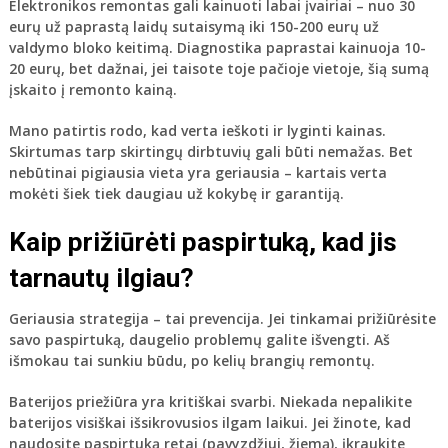
Elektronikos remontas
gali kainuoti labai įvairiai – nuo 30
eurų už paprastą laidų sutaisymą iki 150-200 eurų už
valdymo bloko keitimą. Diagnostika paprastai kainuoja 10-
20 eurų, bet dažnai, jei taisote toje pačioje vietoje, šią sumą
įskaito į remonto kainą.
Mano patirtis rodo, kad verta ieškoti ir lyginti kainas.
Skirtumas tarp skirtingų dirbtuvių gali būti nemažas. Bet
nebūtinai pigiausia vieta yra geriausia – kartais verta
mokėti šiek tiek daugiau už kokybę ir garantiją.
Kaip prižiūrėti paspirtuką, kad jis
tarnautų ilgiau?
Geriausia strategija – tai prevencija. Jei tinkamai prižiūrėsite
savo paspirtuką, daugelio problemų galite išvengti. Aš
išmokau tai sunkiu būdu, po kelių brangių remontų.
Baterijos priežiūra
yra kritiškai svarbi. Niekada nepalikite
baterijos visiškai išsikrovusios ilgam laikui. Jei žinote, kad
naudosite paspirtuką retai (pavyzdžiui, žiemą), įkraukite