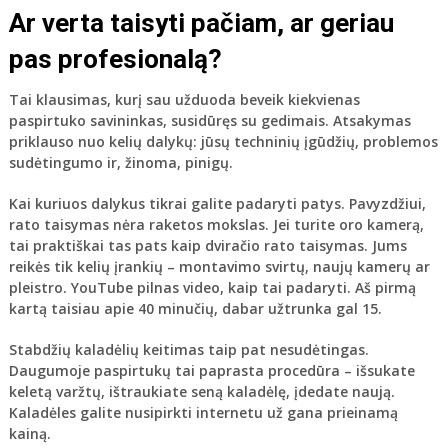
Ar verta taisyti pačiam, ar geriau
pas profesionalą?
Tai klausimas, kurį sau užduoda beveik kiekvienas
paspirtuko savininkas, susidūręs su gedimais. Atsakymas
priklauso nuo kelių dalykų: jūsų techninių įgūdžių, problemos
sudėtingumo ir, žinoma, pinigų.
Kai kuriuos dalykus tikrai galite padaryti patys. Pavyzdžiui,
rato taisymas
nėra raketos mokslas. Jei turite oro kamerą,
tai praktiškai tas pats kaip dviračio rato taisymas. Jums
reikės tik kelių įrankių – montavimo svirtų, naujų kamerų ar
pleistro. YouTube pilnas video, kaip tai padaryti. Aš pirmą
kartą taisiau apie 40 minučių, dabar užtrunka gal 15.
Stabdžių kaladėlių keitimas
taip pat nesudėtingas.
Daugumoje paspirtukų tai paprasta procedūra – išsukate
keletą varžtų, ištraukiate seną kaladėlę, įdedate naują.
Kaladėles galite nusipirkti internetu už gana prieinamą
kainą.