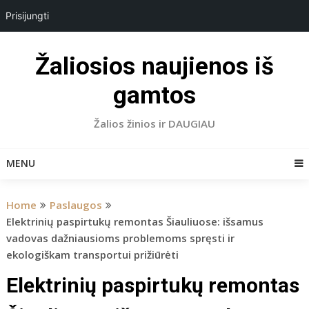
Prisijungti
Skip
to
Žaliosios naujienos iš
content
gamtos
Žalios žinios ir DAUGIAU
MENU
Home
Paslaugos
Elektrinių paspirtukų remontas Šiauliuose: išsamus
vadovas dažniausioms problemoms spręsti ir
ekologiškam transportui prižiūrėti
Elektrinių paspirtukų remontas