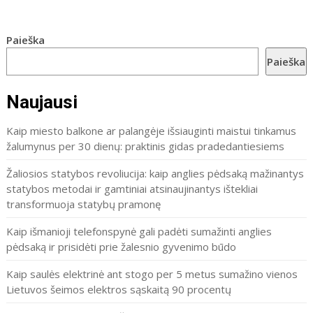
Paieška
Paieška
Naujausi
Kaip miesto balkone ar palangėje išsiauginti maistui tinkamus
žalumynus per 30 dienų: praktinis gidas pradedantiesiems
Žaliosios statybos revoliucija: kaip anglies pėdsaką mažinantys
statybos metodai ir gamtiniai atsinaujinantys ištekliai
transformuoja statybų pramonę
Kaip išmanioji telefonspynė gali padėti sumažinti anglies
pėdsaką ir prisidėti prie žalesnio gyvenimo būdo
Kaip saulės elektrinė ant stogo per 5 metus sumažino vienos
Lietuvos šeimos elektros sąskaitą 90 procentų