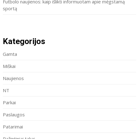
Futbolo naujienos: kaip išlikti informuotam apie mėgstamą
sportą
Kategorijos
Gamta
Miškai
Naujienos
NT
Parkai
Paslaugos
Patarimai
Pažintiniai takai