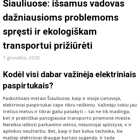
Šiauliuose: išsamus vadovas
dažniausioms problemoms
spręsti ir ekologiškam
transportui prižiūrėti
7 gruodžio, 2025
Kodėl visi dabar važinėja elektriniais
paspirtukais?
Paskutiniais metais Šiauliuose, kaip ir visoje Lietuvoje,
elektriniai paspirtukai tapo tikru reiškiniu. Važinėju tokiu jau
trečius metus ir tikrai galiu pasakyti – tai ne tik madinga,
bet ir praktiškai patogiausia transporto priemonė mieste.
Nereikia ieškoti parkavimo vietos, nesustojai spūstyse, o ir
aplinkos neužteršiu. Bet, kaip ir bet kokia technika, šie
mažieji elektriniai draugai kartais sugenda. Ir tada