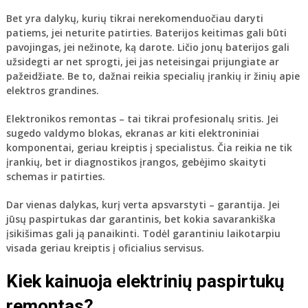
Bet yra dalykų, kurių tikrai nerekomenduočiau daryti
patiems, jei neturite patirties.
Baterijos keitimas
gali būti
pavojingas, jei nežinote, ką darote. Ličio jonų baterijos gali
užsidegti ar net sprogti, jei jas neteisingai prijungiate ar
pažeidžiate. Be to, dažnai reikia specialių įrankių ir žinių apie
elektros grandines.
Elektronikos remontas
– tai tikrai profesionalų sritis. Jei
sugedo valdymo blokas, ekranas ar kiti elektroniniai
komponentai, geriau kreiptis į specialistus. Čia reikia ne tik
įrankių, bet ir diagnostikos įrangos, gebėjimo skaityti
schemas ir patirties.
Dar vienas dalykas, kurį verta apsvarstyti – garantija. Jei
jūsų paspirtukas dar garantinis, bet kokia savarankiška
įsikišimas gali ją panaikinti. Todėl garantiniu laikotarpiu
visada geriau kreiptis į oficialius servisus.
Kiek kainuoja elektrinių paspirtukų
remontas?