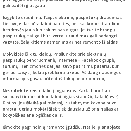
gali padėti jį atgauti.
Įsigykite draudimą
. Taip, elektrinių paspirtukų draudimas
Lietuvoje dar nėra labai paplitęs, bet kai kurios draudimo
bendrovės jau siūlo tokias paslaugas. Jei turite brangų
paspirtuką, tai gali būti verta. Draudimas gali padengti
vagystę, žalą kitiems asmenims ar net remonto išlaidas.
Mokykitės iš kitų klaidų
. Prisijunkite prie elektrinių
paspirtukų bendruomenių internete – Facebook grupių,
forumų. Ten žmonės dalijasi savo patirtimi, pataria, kur
geriau taisyti, kokių problemų tikėtis. Aš daug naudingos
informacijos gavau būtent iš tokių bendruomenių.
Neskubėkite keisti dalių į pigiausias
. Kartą bandžiau
sutaupyti ir nusipirkau labai pigias stabdžių kaladėles iš
Kinijos. Jos išlaikė gal mėnesį, ir stabdymo kokybė buvo
prasta. Geriau mokėti šiek tiek daugiau už originalias ar
kokybiškas analogiškas dalis.
Išmokite pagrindinių remonto įgūdžių
. Net jei planuojate