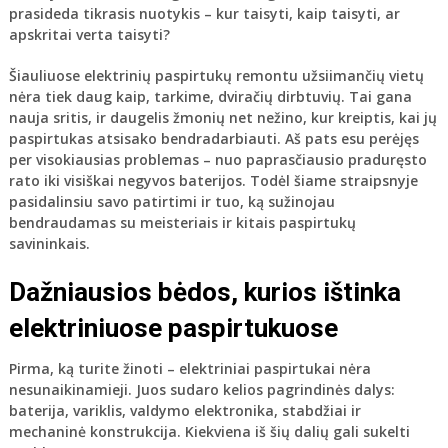
prasideda tikrasis nuotykis – kur taisyti, kaip taisyti, ar
apskritai verta taisyti?
Šiauliuose elektrinių paspirtukų remontu užsiimančių vietų
nėra tiek daug kaip, tarkime, dviračių dirbtuvių. Tai gana
nauja sritis, ir daugelis žmonių net nežino, kur kreiptis, kai jų
paspirtukas atsisako bendradarbiauti. Aš pats esu perėjęs
per visokiausias problemas – nuo paprasčiausio praduręsto
rato iki visiškai negyvos baterijos. Todėl šiame straipsnyje
pasidalinsiu savo patirtimi ir tuo, ką sužinojau
bendraudamas su meisteriais ir kitais paspirtukų
savininkais.
Dažniausios bėdos, kurios ištinka
elektriniuose paspirtukuose
Pirma, ką turite žinoti – elektriniai paspirtukai nėra
nesunaikinamieji. Juos sudaro kelios pagrindinės dalys:
baterija, variklis, valdymo elektronika, stabdžiai ir
mechaninė konstrukcija. Kiekviena iš šių dalių gali sukelti