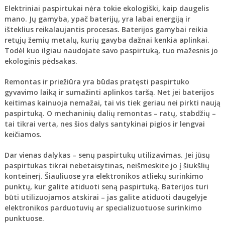
Elektriniai paspirtukai nėra tokie ekologiški, kaip daugelis
mano. Jų gamyba, ypač baterijų, yra labai energiją ir
išteklius reikalaujantis procesas. Baterijos gamybai reikia
retųjų žemių metalų, kurių gavyba dažnai kenkia aplinkai.
Todėl kuo ilgiau naudojate savo paspirtuką, tuo mažesnis jo
ekologinis pėdsakas.
Remontas ir priežiūra yra būdas pratęsti paspirtuko
gyvavimo laiką ir sumažinti aplinkos taršą. Net jei baterijos
keitimas kainuoja nemažai, tai vis tiek geriau nei pirkti naują
paspirtuką. O mechaninių dalių remontas – ratų, stabdžių –
tai tikrai verta, nes šios dalys santykinai pigios ir lengvai
keičiamos.
Dar vienas dalykas – senų paspirtukų utilizavimas. Jei jūsų
paspirtukas tikrai nebetaisytinas, neišmeskite jo į šiukšlių
konteinerį. Šiauliuose yra elektronikos atliekų surinkimo
punktų, kur galite atiduoti seną paspirtuką. Baterijos turi
būti utilizuojamos atskirai – jas galite atiduoti daugelyje
elektronikos parduotuvių ar specializuotuose surinkimo
punktuose.