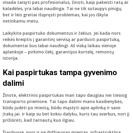
visada taisyti pas profesionalus, žinoti, kaip pakeisti ratą ar
kaladėles, yra labai naudinga. Tai ne tik sutaupys pinigų,
bet ir leis greitai išspręsti problemas, kai jos iškyla
netinkamu metu.
Laikykite paspirtuko dokumentus ir čekius
. Jei kada nors
reikės kreiptis į garantinį servisą ar parduoti paspirtuką,
dokumentai bus labai naudingi. Aš viską laikau vienoje
aplankoje – pirkimo čekį, garantijos kortelę, remontų
istorija.
Kai paspirtukas tampa gyvenimo
dalimi
Žinote, elektrinis paspirtukas man tapo daugiau nei tiesiog
transporto priemone. Tai tapo dalimi mano kasdienybės,
būdu judėti po miestą, būdu mąstyti apie aplinką ir savo
įtaką jai. Ir kaip su bet kokiu dalyku, kuris tau svarbus, nori jį
prižiūrėti, kad tarnautų kuo ilgiau.
Šiauliuose, nors ir ne didžiausias miestas, infrastruktūra