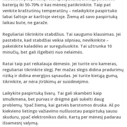
bateriją iki 50-70% ir kas mėnesį patikrinkite. Taip pat
venkite kraštutinių temperatūrų – nelaikykite paspirtuko
labai šaltoje ar karštoje vietoje. Žiemą aš savo paspirtuką
laikau bute, ne garaže.
Reguliariai tikrinkite stabdžius
. Tai saugumo klausimas. Jei
pastebite, kad stabdžiai veikia silpniau, nevilkinkite –
pakeiskite kaladėles ar sureguliuokite. Tai užtrunka 10
minučių, bet gali išgelbėti nuo nelaimės.
Ratai
taip pat reikalauja dėmesio. Jei turite oro kameras,
reguliariai tikrinkite slėgį. Per mažas slėgis didina pradurimų
riziką ir didina energijos sąnaudas. Jei turite kietąją gumą,
tikrinkite, ar nėra įtrūkimų ar susidėvėjimo.
Laikykite paspirtuką švarų
. Tai gali skambėti kaip
smulkmena, bet purvas ir drėgmė gali sukelti daug
problemų. Ypač žiemą, kai gatvės barstomos druska. Aš po
kiekvieno lietingo važiavimo nušluostau paspirtuką sausu
skuduru, ypač elektronikos dalis. Kartą per mėnesį padarau
išsamesnį valymą.