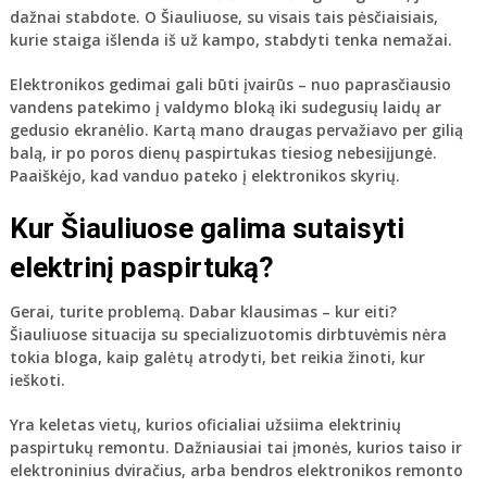
dažnai stabdote. O Šiauliuose, su visais tais pėsčiaisiais,
kurie staiga išlenda iš už kampo, stabdyti tenka nemažai.
Elektronikos gedimai
gali būti įvairūs – nuo paprasčiausio
vandens patekimo į valdymo bloką iki sudegusių laidų ar
gedusio ekranėlio. Kartą mano draugas pervažiavo per gilią
balą, ir po poros dienų paspirtukas tiesiog nebesiįjungė.
Paaiškėjo, kad vanduo pateko į elektronikos skyrių.
Kur Šiauliuose galima sutaisyti
elektrinį paspirtuką?
Gerai, turite problemą. Dabar klausimas – kur eiti?
Šiauliuose situacija su specializuotomis dirbtuvėmis nėra
tokia bloga, kaip galėtų atrodyti, bet reikia žinoti, kur
ieškoti.
Yra keletas vietų, kurios oficialiai užsiima elektrinių
paspirtukų remontu. Dažniausiai tai įmonės, kurios taiso ir
elektroninius dviračius, arba bendros elektronikos remonto